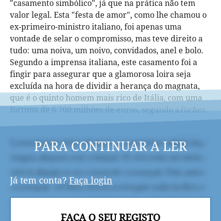
"casamento simbólico", já que na prática não tem
valor legal. Esta "festa de amor", como lhe chamou o
ex-primeiro-ministro italiano, foi apenas uma
vontade de selar o compromisso, mas teve direito a
tudo: uma noiva, um noivo, convidados, anel e bolo.
Segundo a imprensa italiana, este casamento foi a
fingir para assegurar que a glamorosa loira seja
excluída na hora de dividir a herança do magnata,
que é o quinto homem mais rico de Itália, com uma
fortuna de 6.700 milhões de euros, segundo a
Forbes
.
PARA CONTINUAR A LER
Já tem conta?
Faça login
FAÇA O SEU REGISTO