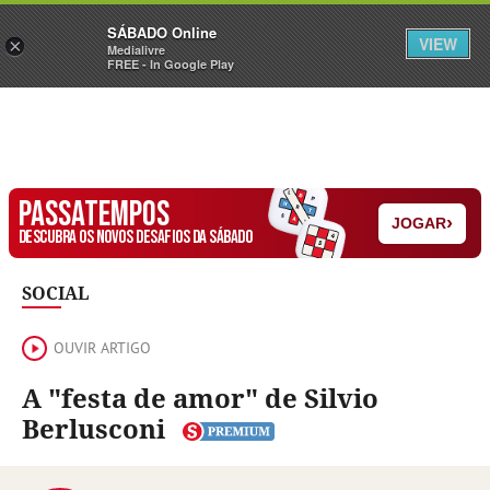
Sábado
SÁBADO Online
Assine
Iniciar Sessão
VIEW
×
Medialivre
FREE - In Google Play
PASSATEMPOS
›
JOGAR
DESCUBRA OS NOVOS DESAFIOS DA SÁBADO
SOCIAL
OUVIR ARTIGO
A "festa de amor" de Silvio
Berlusconi