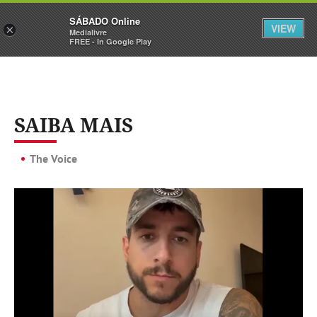
Sábado
SÁBADO Online
Assine
Iniciar Sessão
VIEW
×
Medialivre
FREE - In Google Play
SAIBA MAIS
The Voice