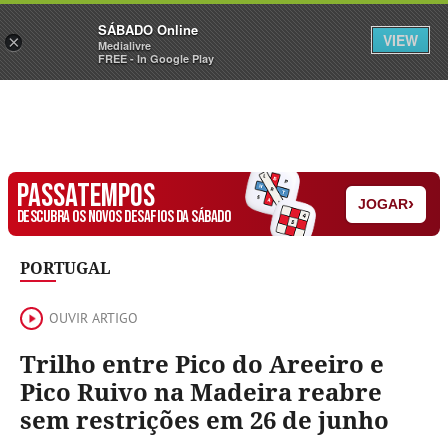
Sábado
SÁBADO Online
Assine
Iniciar Sessão
VIEW
×
Medialivre
FREE - In Google Play
PASSATEMPOS
›
JOGAR
DESCUBRA OS NOVOS DESAFIOS DA SÁBADO
PORTUGAL
OUVIR ARTIGO
Trilho entre Pico do Areeiro e
Pico Ruivo na Madeira reabre
sem restrições em 26 de junho