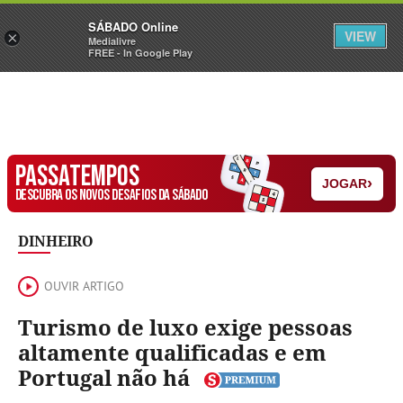
Sábado
SÁBADO Online
Assine
Iniciar Sessão
VIEW
×
Medialivre
FREE - In Google Play
PASSATEMPOS
›
JOGAR
DESCUBRA OS NOVOS DESAFIOS DA SÁBADO
DINHEIRO
OUVIR ARTIGO
Turismo de luxo exige pessoas
altamente qualificadas e em
Portugal não há