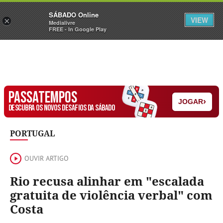
Sábado
SÁBADO Online
Assine
Iniciar Sessão
VIEW
×
Medialivre
FREE - In Google Play
PASSATEMPOS
›
JOGAR
DESCUBRA OS NOVOS DESAFIOS DA SÁBADO
PORTUGAL
OUVIR ARTIGO
Rio recusa alinhar em "escalada
gratuita de violência verbal" com
Costa