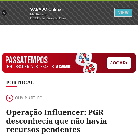
Sábado
SÁBADO Online
Assine
Iniciar Sessão
VIEW
×
Medialivre
FREE - In Google Play
PASSATEMPOS
›
JOGAR
DESCUBRA OS NOVOS DESAFIOS DA SÁBADO
PORTUGAL
OUVIR ARTIGO
Operação Influencer: PGR
desconhecia que não havia
recursos pendentes