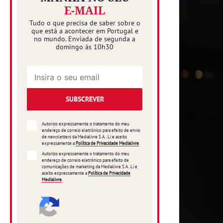
E-MAIL
Tudo o que precisa de saber sobre o
que está a acontecer em Portugal e
no mundo. Enviada de segunda a
domingo às 10h30
SUBSCREVER
Autorizo expressamente o tratamento do meu
endereço de correio eletrónico para efeito de envio
de newsletters da Medialivre S.A.. Li e aceito
expressamente a
Política de Privacidade Medialivre
.
Autorizo expressamente o tratamento do meu
endereço de correio eletrónico para efeito de
comunicações de marketing da Medialivre S.A..Li e
aceito expressamente a
Política de Privacidade
Medialivre
.