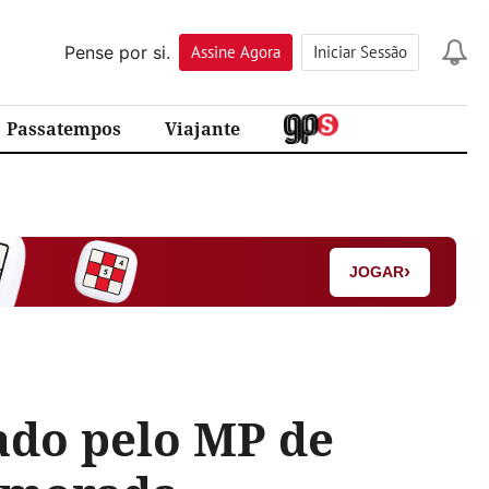
Pense por si.
Assine
Agora
Iniciar Sessão
Passatempos
Viajante
›
JOGAR
do pelo MP de