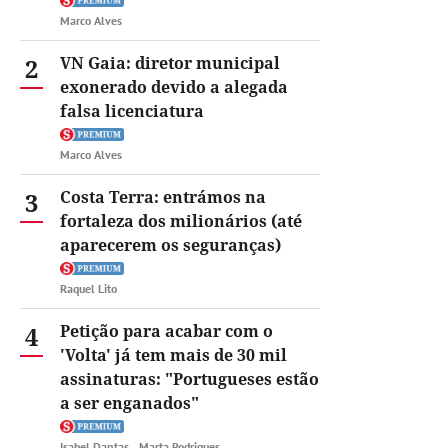
Marco Alves
2
VN Gaia: diretor municipal
exonerado devido a alegada
falsa licenciatura
Marco Alves
3
Costa Terra: entrámos na
fortaleza dos milionários (até
aparecerem os seguranças)
Raquel Lito
4
Petição para acabar com o
'Volta' já tem mais de 30 mil
assinaturas: "Portugueses estão
a ser enganados"
Isabel Dantas
Marta Rodrigues