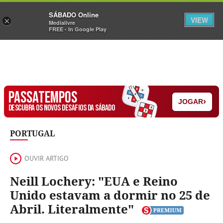
Sábado
SÁBADO Online
Assine
Iniciar Sessão
VIEW
×
Medialivre
FREE - In Google Play
PASSATEMPOS
›
JOGAR
DESCUBRA OS NOVOS DESAFIOS DA SÁBADO
PORTUGAL
OUVIR ARTIGO
Neill Lochery: "EUA e Reino
Unido estavam a dormir no 25 de
Abril. Literalmente"