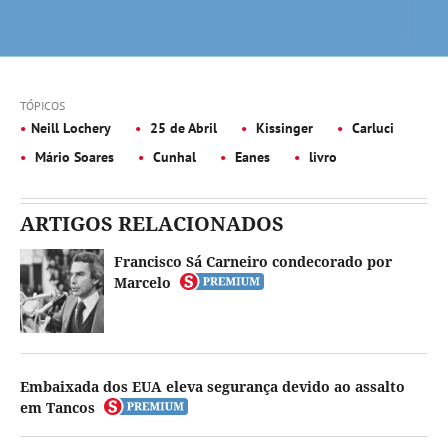
TÓPICOS
Neill Lochery
25 de Abril
Kissinger
Carluci
Mário Soares
Cunhal
Eanes
livro
ARTIGOS RELACIONADOS
Francisco Sá Carneiro condecorado por
Marcelo
Embaixada dos EUA eleva segurança devido ao assalto
em Tancos