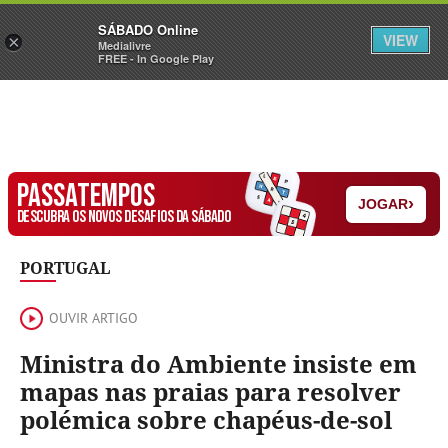
Sábado
SÁBADO Online
Assine
Iniciar Sessão
VIEW
×
Medialivre
FREE - In Google Play
PASSATEMPOS
›
JOGAR
DESCUBRA OS NOVOS DESAFIOS DA SÁBADO
PORTUGAL
OUVIR ARTIGO
Ministra do Ambiente insiste em
mapas nas praias para resolver
polémica sobre chapéus-de-sol