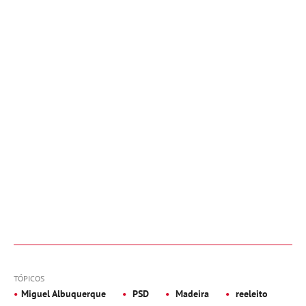
TÓPICOS
Miguel Albuquerque
PSD
Madeira
reeleito