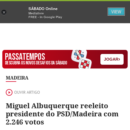
Sábado
SÁBADO Online
Assine
Iniciar Sessão
VIEW
×
Medialivre
FREE - In Google Play
PASSATEMPOS
›
JOGAR
DESCUBRA OS NOVOS DESAFIOS DA SÁBADO
MADEIRA
OUVIR ARTIGO
Miguel Albuquerque reeleito
presidente do PSD/Madeira com
2.246 votos