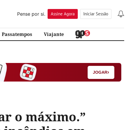
Pense por si.
Assine
Agora
Iniciar Sessão
Passatempos
Viajante
›
JOGAR
dar o máximo.”