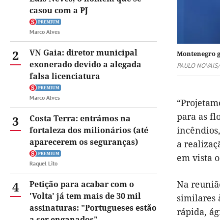
casou com a PJ
Marco Alves
2
VN Gaia: diretor municipal
Montenegro g
exonerado devido a alegada
PAULO NOVAIS
falsa licenciatura
Marco Alves
“Projetam
para as fl
3
Costa Terra: entrámos na
incêndios
fortaleza dos milionários (até
aparecerem os seguranças)
a realiza
em vista 
Raquel Lito
Na reuniã
4
Petição para acabar com o
'Volta' já tem mais de 30 mil
similares
assinaturas: "Portugueses estão
rápida, ág
a ser enganados"