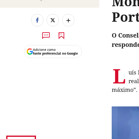
Mon
Por
+
O Consel
responde
Adicione como
fonte preferencial no Google
L
uís
rea
máximo”