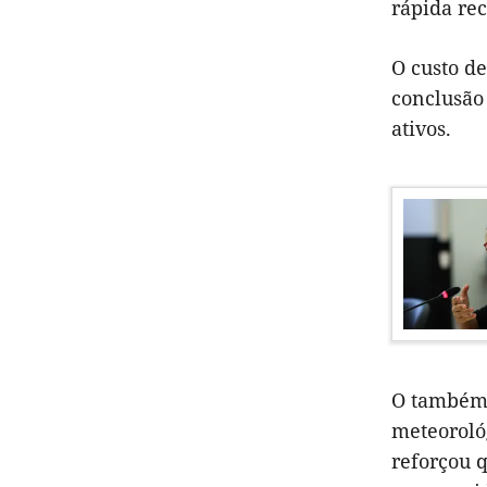
rápida rec
O custo d
conclusão 
ativos.
O também 
meteoroló
reforçou q