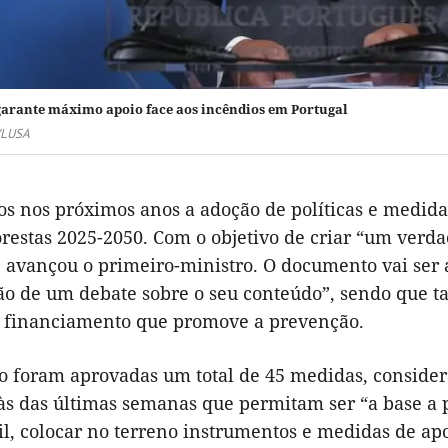
arante máximo apoio face aos incêndios em Portugal
/LUSA
os nos próximos anos a adoção de políticas e medida
orestas 2025-2050. Com o objetivo de criar “um verda
, avançou o primeiro-ministro. O documento vai ser
ção de um debate sobre o seu conteúdo”, sendo que 
o financiamento que promove a prevenção.
o foram aprovadas um total de 45 medidas, conside
 às das últimas semanas que permitam ser “a base a 
il, colocar no terreno instrumentos e medidas de ap