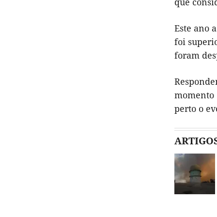
que consi
Este ano 
foi superi
foram des
Responden
momento q
perto o ev
ARTIGO