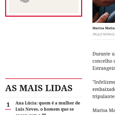
Marisa Matias
PAULO NOVAIS
Durante u
concelho d
Estrangei
"Infelizm
AS MAIS LIDAS
embaixado
tripulante
1
Ana Lúcia: quem é a mulher de
Luís Neves, o homem que se
Marisa Ma