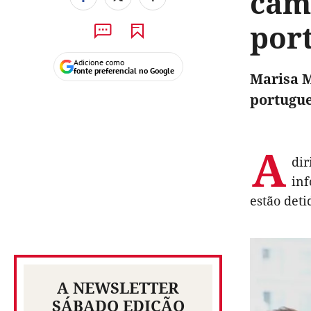
cam
por
Adicione como
fonte preferencial no Google
Marisa M
portugue
A
dir
inf
estão deti
A NEWSLETTER
SÁBADO EDIÇÃO