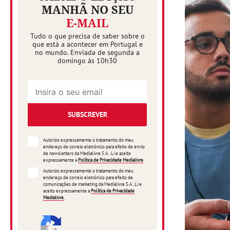
MANHÃ NO SEU
E-MAIL
Tudo o que precisa de saber sobre o
que está a acontecer em Portugal e
no mundo. Enviada de segunda a
domingo às 10h30
SUBSCREVER
Autorizo expressamente o tratamento do meu
endereço de correio eletrónico para efeito de envio
de newsletters da Medialivre S.A.. Li e aceito
expressamente a
Política de Privacidade Medialivre
.
Autorizo expressamente o tratamento do meu
endereço de correio eletrónico para efeito de
comunicações de marketing da Medialivre S.A..Li e
aceito expressamente a
Política de Privacidade
Medialivre
.