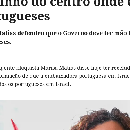
inho do centro onde e
tugueses
atias defendeu que o Governo deve ter mão fi
ses.
igente bloquista Marisa Matias disse hoje ter recebi
ormação de que a embaixadora portuguesa em Israel
dos os portugueses em Israel.