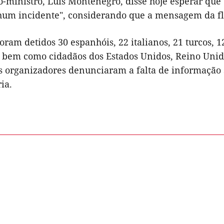
o-ministro, Luís Montenegro, disse hoje esperar que
um incidente", considerando que a mensagem da flot
am detidos 30 espanhóis, 22 italianos, 21 turcos, 12 
, bem como cidadãos dos Estados Unidos, Reino Uni
os organizadores denunciaram a falta de informação 
ia.