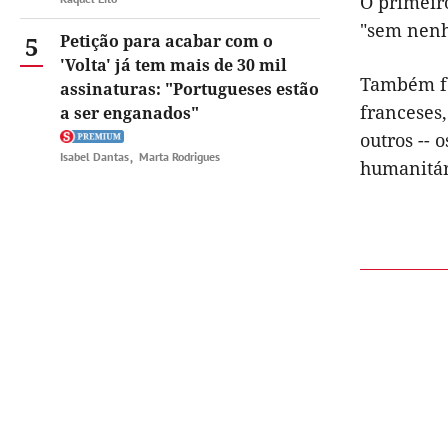
O primeir
"sem nenh
5
Petição para acabar com o
'Volta' já tem mais de 30 mil
Também for
assinaturas: "Portugueses estão
franceses
a ser enganados"
outros -- 
Isabel Dantas
Marta Rodrigues
humanitár