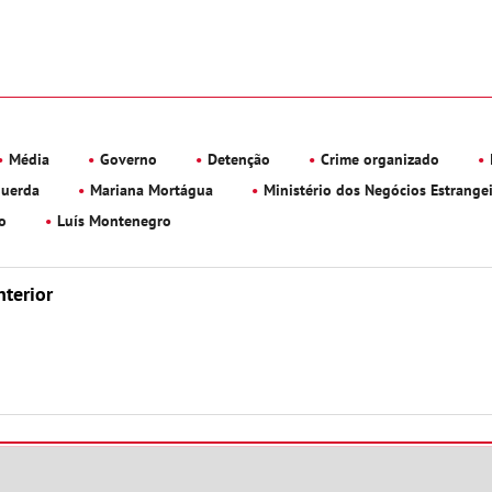
Média
Governo
Detenção
Crime organizado
querda
Mariana Mortágua
Ministério dos Negócios Estrange
io
Luís Montenegro
nterior