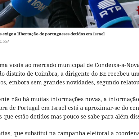
 exige a libertação de portugueses detidos em Israel
/LUSA
ma visita ao mercado municipal de Condeixa-a-Nov
o distrito de Coimbra, a dirigente do BE recebeu um
ros, embora sem grandes novidades, segundo relatou 
ente não há muitas informações novas, a informaçã
ra de Portugal em Israel está a aproximar-se do cen
s que estão detidos mas pouco se sabe para além diss
tias, que substitui na campanha eleitoral a coorde