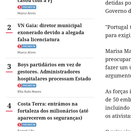
casou com a PJ
detidas po
Governo de
Marco Alves
2
VN Gaia: diretor municipal
"Portugal
exonerado devido a alegada
para exigi
falsa licenciatura
Marisa Ma
Marco Alves
preocupant
3
Boys partidários em vez de
fazer um 
gestores. Administradores
argument
hospitalares processam Estado
As forças 
Rita Rato Nunes
de 50 emba
4
Costa Terra: entrámos na
incluindo 
fortaleza dos milionários (até
os ativist
aparecerem os seguranças)
Raquel Lito