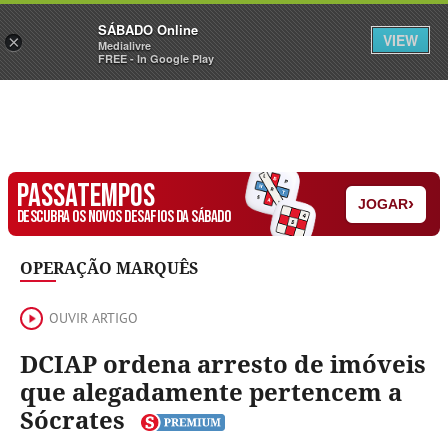
Sábado
SÁBADO Online
Assine
Iniciar Sessão
VIEW
×
Medialivre
FREE - In Google Play
PASSATEMPOS
›
JOGAR
DESCUBRA OS NOVOS DESAFIOS DA SÁBADO
OPERAÇÃO MARQUÊS
OUVIR ARTIGO
DCIAP ordena arresto de imóveis
que alegadamente pertencem a
Sócrates