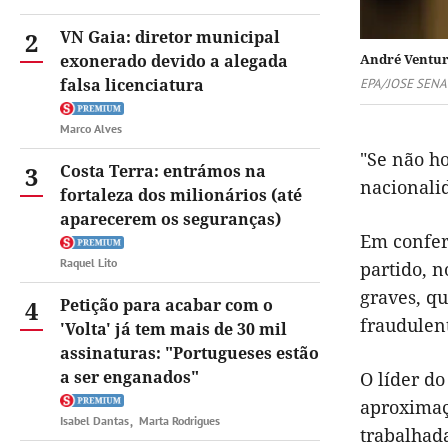
2
VN Gaia: diretor municipal
exonerado devido a alegada
André Ventur
falsa licenciatura
EPA/JOSE SEN
Marco Alves
"Se não h
3
Costa Terra: entrámos na
nacionali
fortaleza dos milionários (até
aparecerem os seguranças)
Em confer
Raquel Lito
partido, 
graves, q
4
Petição para acabar com o
fraudulen
'Volta' já tem mais de 30 mil
assinaturas: "Portugueses estão
a ser enganados"
O líder do
aproximaç
Isabel Dantas
Marta Rodrigues
trabalhad