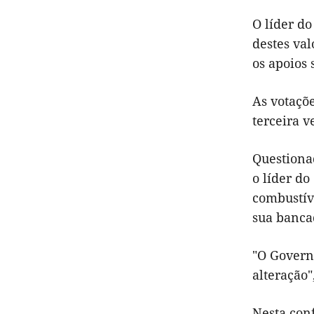
O líder d
destes va
os apoios 
As votaçõe
terceira v
Questiona
o líder d
combustív
sua banca
"O Govern
alteração"
Nesta con