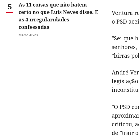
5
As 11 coisas que não batem
certo no que Luís Neves disse. E
Ventura r
as 4 irregularidades
o PSD ace
confessadas
Marco Alves
"Sei que 
senhores,
"birras po
André Ven
legislação
inconstitu
"O PSD co
aproximar-
criticou, 
de "trair o