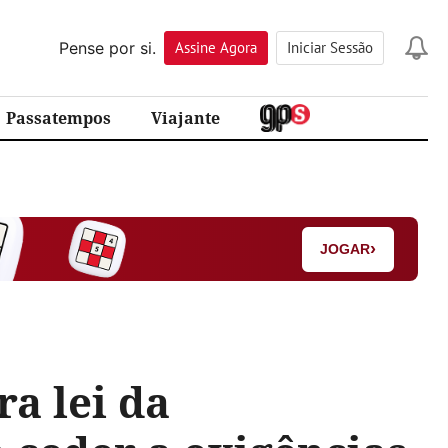
Pense por si.
Assine
Agora
Iniciar Sessão
Passatempos
Viajante
›
JOGAR
a lei da