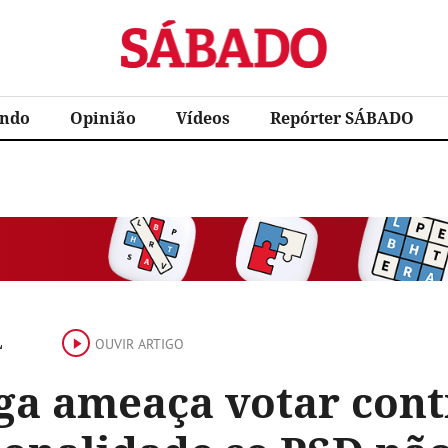
Sábado
ndo
Opinião
Vídeos
Repórter SÁBADO
L
OUVIR ARTIGO
ga ameaça votar contr