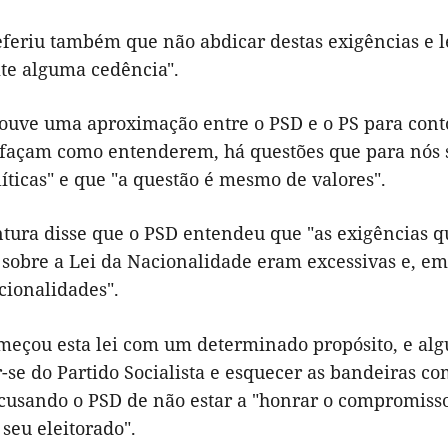
eferiu também que não abdicar destas exigências e l
ite alguma cedência".
houve uma aproximação entre o PSD e o PS para cont
 façam como entenderem, há questões que para nós sã
líticas" e que "a questão é mesmo de valores".
tura disse que o PSD entendeu que "as exigências q
 sobre a Lei da Nacionalidade eram excessivas e, em 
cionalidades".
meçou esta lei com um determinado propósito, e algu
se do Partido Socialista e esquecer as bandeiras com 
acusando o PSD de não estar a "honrar o compromisso
 seu eleitorado".