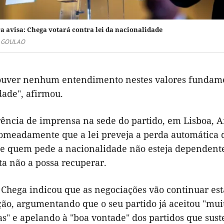
a avisa: Chega votará contra lei da nacionalidade
A GOULAO
ouver nenhum entendimento nestes valores fundament
dade", afirmou.
ência de imprensa na sede do partido, em Lisboa, An
nomeadamente que a lei preveja a perda automática
ue quem pede a nacionalidade não esteja dependente
ta não a possa recuperar.
 Chega indicou que as negociações vão continuar est
ão, argumentando que o seu partido já aceitou "muit
as" e apelando à "boa vontade" dos partidos que sus