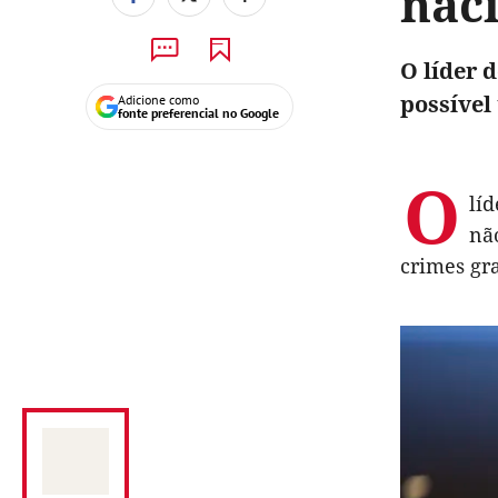
naci
O líder 
possíve
Adicione como
fonte preferencial no Google
O
líd
nã
crimes gr