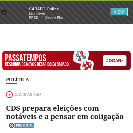
Sábado
SÁBADO Online
Assine
Iniciar Sessão
VIEW
×
Medialivre
FREE - In Google Play
PASSATEMPOS
›
JOGAR
DESCUBRA OS NOVOS DESAFIOS DA SÁBADO
POLÍTICA
OUVIR ARTIGO
CDS prepara eleições com
notáveis e a pensar em coligação