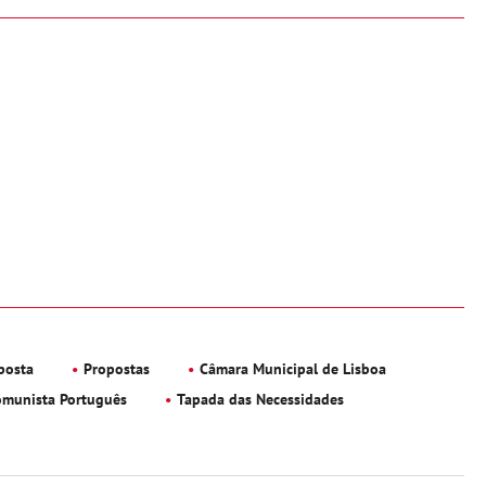
posta
Propostas
Câmara Municipal de Lisboa
omunista Português
Tapada das Necessidades