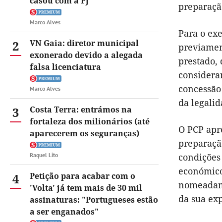
casou com a PJ
preparação
Marco Alves
Para o ex
2
VN Gaia: diretor municipal
previament
exonerado devido a alegada
prestado, 
falsa licenciatura
considera
concessão
Marco Alves
da legalid
3
Costa Terra: entrámos na
fortaleza dos milionários (até
O PCP apr
aparecerem os seguranças)
preparaçã
Raquel Lito
condições 
económicos
4
Petição para acabar com o
nomeadame
'Volta' já tem mais de 30 mil
da sua exp
assinaturas: "Portugueses estão
a ser enganados"