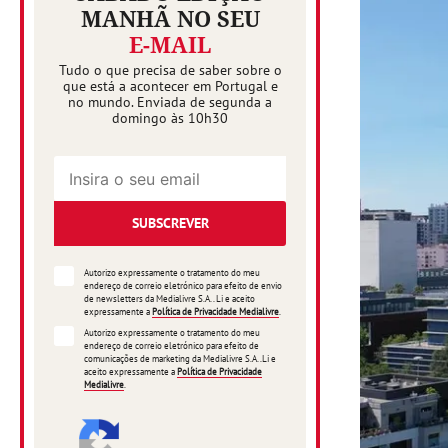
MANHÃ NO SEU
E-MAIL
Tudo o que precisa de saber sobre o
que está a acontecer em Portugal e
no mundo. Enviada de segunda a
domingo às 10h30
SUBSCREVER
Autorizo expressamente o tratamento do meu
endereço de correio eletrónico para efeito de envio
de newsletters da Medialivre S.A.. Li e aceito
expressamente a
Política de Privacidade Medialivre
.
Autorizo expressamente o tratamento do meu
endereço de correio eletrónico para efeito de
comunicações de marketing da Medialivre S.A..Li e
aceito expressamente a
Política de Privacidade
Medialivre
.