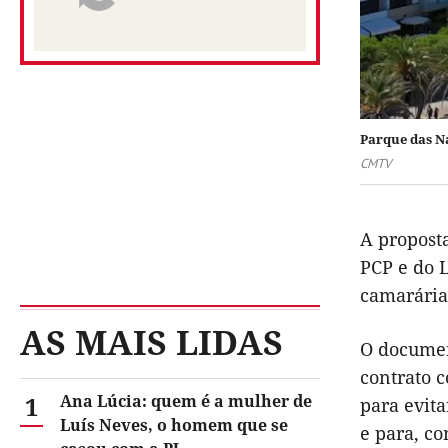
Parque das N
CMTV
A proposta
PCP e do L
camarária
AS MAIS LIDAS
O documen
contrato c
1
Ana Lúcia: quem é a mulher de
para evita
Luís Neves, o homem que se
e para, co