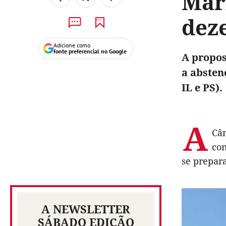
Mar
dez
Adicione como
fonte preferencial no Google
A propos
a absten
IL e PS).
A
Câm
con
se prepara
A NEWSLETTER
SÁBADO EDIÇÃO