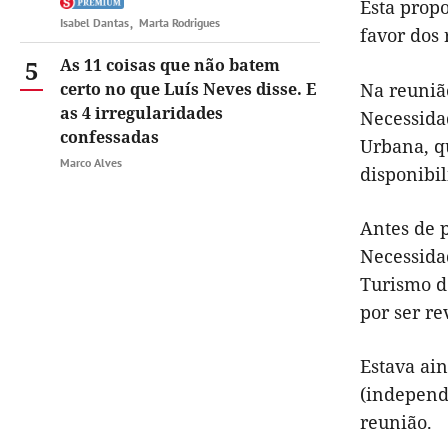
Esta propo
Isabel Dantas
Marta Rodrigues
favor dos 
5
As 11 coisas que não batem
certo no que Luís Neves disse. E
Na reuniã
as 4 irregularidades
Necessida
confessadas
Urbana, q
Marco Alves
disponibil
Antes de p
Necessida
Turismo d
por ser re
Estava ai
(independ
reunião.