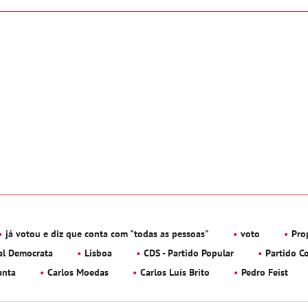
já votou e diz que conta com "todas as pessoas"
voto
Pro
al Democrata
Lisboa
CDS - Partido Popular
Partido C
anta
Carlos Moedas
Carlos Luís Brito
Pedro Feist