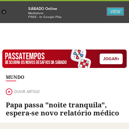
Sábado
SÁBADO Online
Assine
Iniciar Sessão
VIEW
×
Medialivre
FREE - In Google Play
PASSATEMPOS
›
JOGAR
DESCUBRA OS NOVOS DESAFIOS DA SÁBADO
MUNDO
OUVIR ARTIGO
Papa passa "noite tranquila",
espera-se novo relatório médico