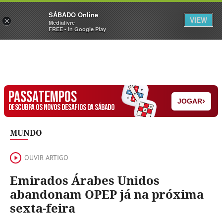
Sábado
SÁBADO Online
Assine
Iniciar Sessão
VIEW
×
Medialivre
FREE - In Google Play
PASSATEMPOS
›
JOGAR
DESCUBRA OS NOVOS DESAFIOS DA SÁBADO
MUNDO
OUVIR ARTIGO
Emirados Árabes Unidos
abandonam OPEP já na próxima
sexta-feira