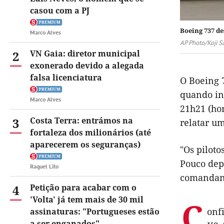
casou com a PJ
Boeing 737 de
Marco Alves
AP Photo/Koji S
2
VN Gaia: diretor municipal
exonerado devido a alegada
falsa licenciatura
O Boeing 
quando in
Marco Alves
21h21 (hor
3
Costa Terra: entrámos na
relatar u
fortaleza dos milionários (até
aparecerem os seguranças)
"Os piloto
Pouco dep
Raquel Lito
comandant
4
Petição para acabar com o
'Volta' já tem mais de 30 mil
C
onf
assinaturas: "Portugueses estão
a ser enganados"