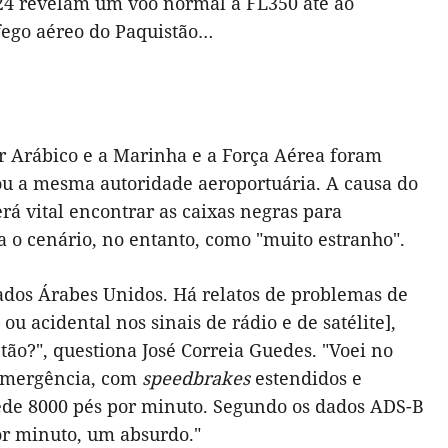
24
revelam um voo normal a FL350 até ao
fego aéreo do Paquistão…
r Arábico e a Marinha e a Força Aérea foram
ou a mesma autoridade aeroportuária. A causa do
á vital encontrar as caixas negras para
 o cenário, no entanto, como "muito estranho".
ados Árabes Unidos. Há relatos de problemas de
ou acidental nos sinais de rádio e de satélite],
ão?", questiona José Correia Guedes. "Voei no
 emergência, com
speedbrakes
estendidos e
ede 8000 pés por minuto. Segundo os dados ADS-B
por minuto, um absurdo."