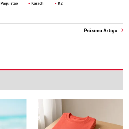
Paquistão
Karachi
K2
Próximo Artigo