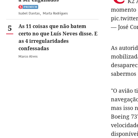
K2 
momento e
Isabel Dantas
Marta Rodrigues
pic.twitt
5
As 11 coisas que não batem
— José Co
certo no que Luís Neves disse. E
as 4 irregularidades
As autori
confessadas
mobilizad
Marco Alves
desaparec
sabermos 
"O avião 
navegação
mas isso 
Boeing 73
velocidad
disponívei