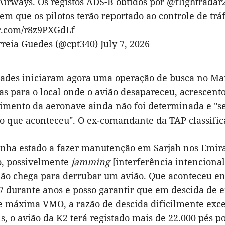
Airways. Os registos ADS-B obtidos por
@flightradar
m que os pilotos terão reportado ao controle de trá
er.com/r8z9PXGdLf
rreia Guedes (@cpt340)
July 7, 2026
dades iniciaram agora uma operação de busca no Ma
as para o local onde o avião desapareceu, acrescent
imento da aeronave ainda não foi determinada e "ser
o que aconteceu". O ex-comandante da TAP classifica
tinha estado a fazer manutenção em Sarjah nos Emir
, possivelmente
jamming
[interferência intencional 
não chega para derrubar um avião. Que aconteceu ent
7 durante anos e posso garantir que em descida de
e máxima VMO, a razão de descida dificilmente exc
s, o avião da K2 terá registado mais de 22.000 pés 