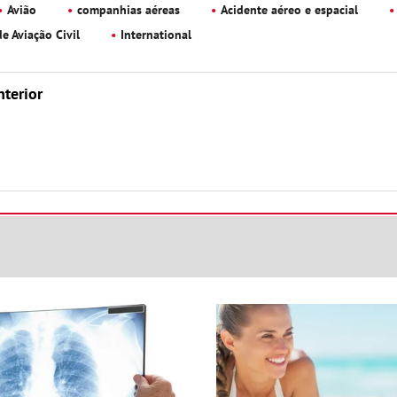
Avião
companhias aéreas
Acidente aéreo e espacial
e Aviação Civil
International
nterior