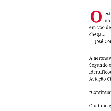
O
es
no
em voo de
chega…
— José Co
A aeronav
Segundo o
identific
Aviação Ci
"Continua
O último 