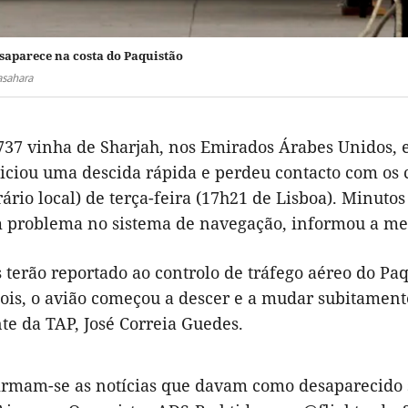
saparece na costa do Paquistão
asahara
737 vinha de Sharjah, nos Emirados Árabes Unidos, e
iciou uma descida rápida e perdeu contacto com os c
ário local) de terça-feira (17h21 de Lisboa). Minuto
m problema no sistema de navegação, informou a me
s terão reportado ao controlo de tráfego aéreo do P
ois, o avião começou a descer e a mudar subitamente
e da TAP, José Correia Guedes.
irmam-se as notícias que davam como desaparecido 