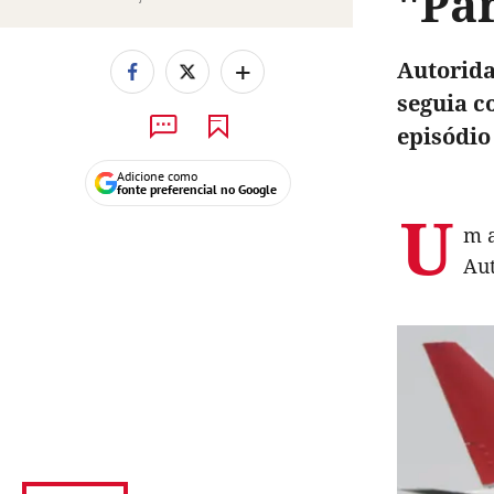
"Pa
+
Autorida
seguia c
episódio
Adicione como
fonte preferencial no Google
U
m a
Aut