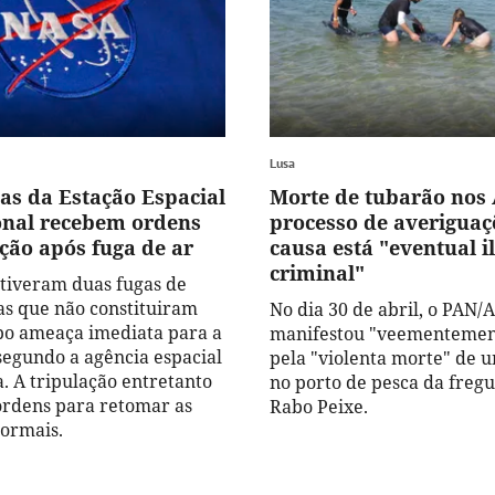
Lusa
as da Estação Espacial
Morte de tubarão nos
onal recebem ordens
processo de averiguaç
ção após fuga de ar
causa está "eventual il
criminal"
tiveram duas fugas de
as que não constituiram
No dia 30 de abril, o PAN/
po ameaça imediata para a
manifestou "veementemen
 segundo a agência espacial
pela "violenta morte" de 
a. A tripulação entretanto
no porto de pesca da fregu
ordens para retomar as
Rabo Peixe.
ormais.