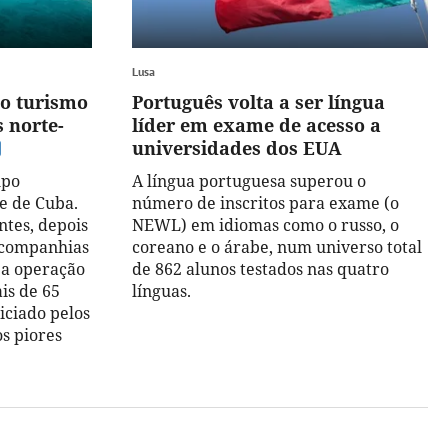
Lusa
do turismo
Português volta a ser língua
 norte-
líder em exame de acesso a
universidades dos EUA
upo
A língua portuguesa superou o
e de Cuba.
número de inscritos para exame (o
ntes, depois
NEWL) em idiomas como o russo, o
e companhias
coreano e o árabe, num universo total
a operação
de 862 alunos testados nas quatro
is de 65
línguas.
iciado pelos
s piores