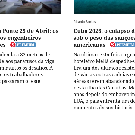
Ricardo Santos
 Ponte 25 de Abril: os
Cuba 2026: o colapso 
dos engenheiros
sob o peso das sanções
es
americanas
ndeada a 82 metros de
Na última sexta-feira o gr
e aos parafusos da viga
hoteleiro Meliá despediu-s
m muitos os desafios. A
Era um dos últimos resiste
e os trabalhadores
de várias outras cadeias 
 passaram o teste.
aéreas terem abandonado 
nesta ilha das Caraíbas. Ma
anos depois do embargo in
EUA, o país enfrenta um do
momentos da sua história.