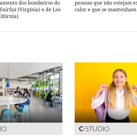
vamento dos bombeiros do
pessoas que não estejam e
airfax (Virgínia) e de Los
calor e que se mantenham 
ifórnia).