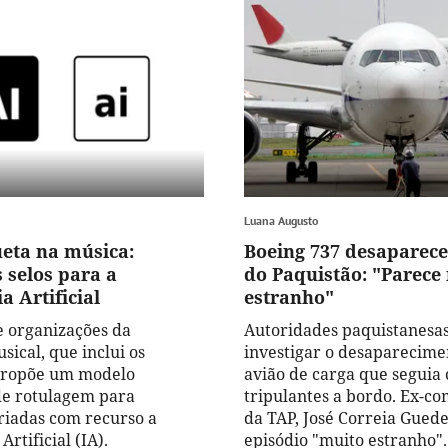
Luana Augusto
ueta na música:
Boeing 737 desaparece
 selos para a
do Paquistão: "Parece
a Artificial
estranho"
e organizações da
Autoridades paquistanesas
sical, que inclui os
investigar o desaparecim
ropõe um modelo
avião de carga que seguia
de rotulagem para
tripulantes a bordo. Ex-c
riadas com recurso a
da TAP, José Correia Guede
Artificial (IA).
episódio "muito estranho".