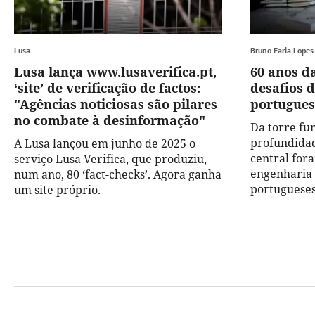
Lusa
Bruno Faria Lopes
Lusa lança www.lusaverifica.pt,
60 anos da
‘site’ de verificação de factos:
desafios 
"Agências noticiosas são pilares
portugues
no combate à desinformação"
Da torre fu
profundidad
A Lusa lançou em junho de 2025 o
central fora
serviço Lusa Verifica, que produziu,
engenharia 
num ano, 80 ‘fact-checks’. Agora ganha
portugueses
um site próprio.