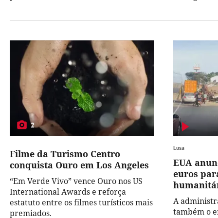
2
Lusa
Filme da Turismo Centro
EUA anunc
conquista Ouro em Los Angeles
euros par
“Em Verde Vivo” vence Ouro nos US
humanitár
International Awards e reforça
A administ
estatuto entre os filmes turísticos mais
também o en
premiados.