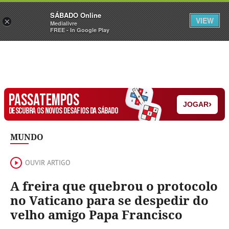
Sábado
SÁBADO Online
Assine
Iniciar Sessão
VIEW
×
Medialivre
FREE - In Google Play
PASSATEMPOS
›
JOGAR
DESCUBRA OS NOVOS DESAFIOS DA SÁBADO
MUNDO
OUVIR ARTIGO
A freira que quebrou o protocolo
no Vaticano para se despedir do
velho amigo Papa Francisco