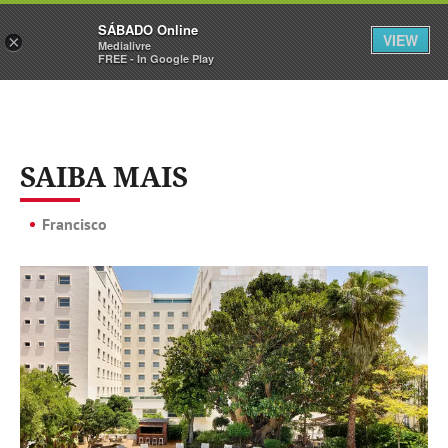
Sábado
SÁBADO Online
Assine
Iniciar Sessão
VIEW
×
Medialivre
FREE - In Google Play
SAIBA MAIS
Francisco