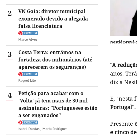
2
VN Gaia: diretor municipal
exonerado devido a alegada
falsa licenciatura
Marco Alves
Nestlé prevê
3
Costa Terra: entrámos na
fortaleza dos milionários (até
"A redução
aparecerem os seguranças)
anos. Ter
Raquel Lito
diz a Nest
4
Petição para acabar com o
E, "nesta 
'Volta' já tem mais de 30 mil
Portugal".
assinaturas: "Portugueses estão
a ser enganados"
Presente
Isabel Dantas
Marta Rodrigues
e cinco d