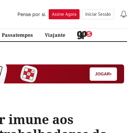
Pense por si.
Assine
Agora
Iniciar Sessão
Passatempos
Viajante
›
JOGAR
ar imune aos