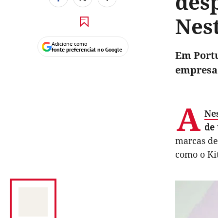
des
Nes
Adicione como
fonte preferencial no Google
Em Portu
empresa 
A
Ne
de 
marcas de
como o Ki