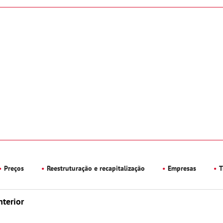
Preços
Reestruturação e recapitalização
Empresas
T
nterior