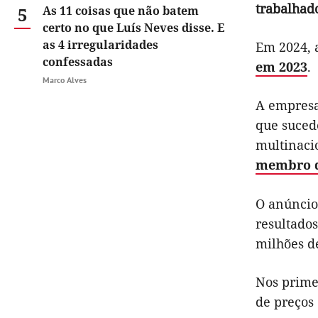
trabalhad
5
As 11 coisas que não batem
certo no que Luís Neves disse. E
as 4 irregularidades
Em 2024, 
confessadas
em 2023
.
Marco Alves
A empresa
que sucede
multinaci
membro d
O anúncio 
resultados
milhões d
Nos prime
de preços