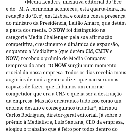
+Media Leaders, iniciativa editorial do ‘Eco’
e do +M. A cerimónia aconteceu, esta quarta-feira, na
redação do ‘Eco’, em Lisboa, e contou com a presença
do ministro da Presidência, Leitão Amaro, que detém
a pasta dos media. O
NOW
foi distinguido na
categoria Media Challenger pela sua afirmação
competitiva, crescimento e dinâmica de expansão,
enquanto a Medialivre (que detém
CM
,
CMTV
e
NOW
) recebeu o prémio de Media Company
(empresa do ano). “O
NOW
surgiu num momento
crucial da nossa empresa. Todos os dias recebia maus
augúrios de muita gente a dizer que não seríamos
capazes de fazer, que tínhamos um enorme
competidor que era a CNN e que ia ser a destruição
da empresa. Mas nós encarámos tudo isso como um
enorme desafio e conseguimos triunfar”, afirmou
Carlos Rodrigues, diretor-geral editorial. Já sobre o
prémio à Medialivre, Luís Santana, CEO da empresa,
elogiou o trabalho que é feito por todos dentro do