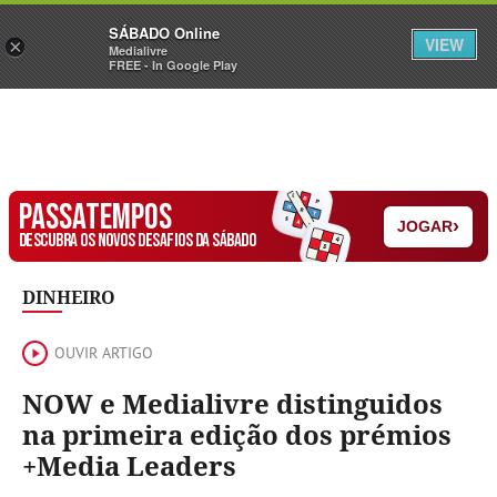
Sábado
SÁBADO Online
Assine
Iniciar Sessão
VIEW
×
Medialivre
FREE - In Google Play
PASSATEMPOS
›
JOGAR
DESCUBRA OS NOVOS DESAFIOS DA SÁBADO
DINHEIRO
OUVIR ARTIGO
NOW e Medialivre distinguidos
na primeira edição dos prémios
+Media Leaders