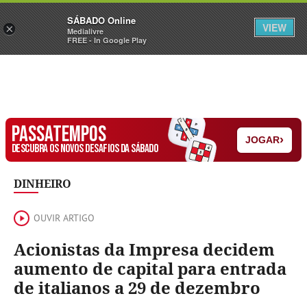
Sábado
SÁBADO Online
Assine
Iniciar Sessão
VIEW
×
Medialivre
FREE - In Google Play
PASSATEMPOS
›
JOGAR
DESCUBRA OS NOVOS DESAFIOS DA SÁBADO
DINHEIRO
OUVIR ARTIGO
Acionistas da Impresa decidem
aumento de capital para entrada
de italianos a 29 de dezembro