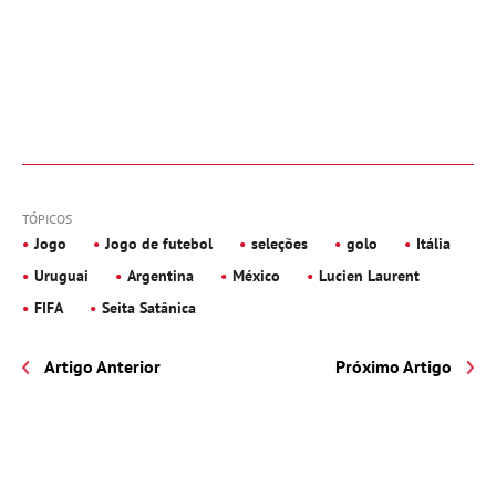
TÓPICOS
Jogo
Jogo de futebol
seleções
golo
Itália
Uruguai
Argentina
México
Lucien Laurent
FIFA
Seita Satânica
Artigo Anterior
Próximo Artigo