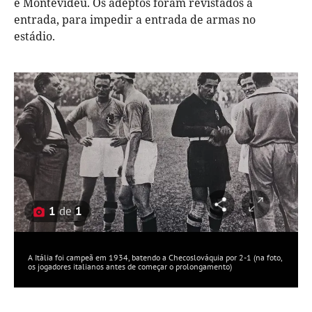
e Montevideu. Os adeptos foram revistados à
entrada, para impedir a entrada de armas no
estádio.
1
de
1
A Itália foi campeã em 1934, batendo a Checoslováquia por 2-1 (na foto,
os jogadores italianos antes de começar o prolongamento)