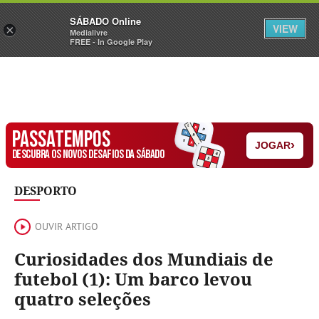
Sábado
SÁBADO Online
Assine
Iniciar Sessão
VIEW
×
Medialivre
FREE - In Google Play
PASSATEMPOS
›
JOGAR
DESCUBRA OS NOVOS DESAFIOS DA SÁBADO
DESPORTO
OUVIR ARTIGO
Curiosidades dos Mundiais de
futebol (1): Um barco levou
quatro seleções