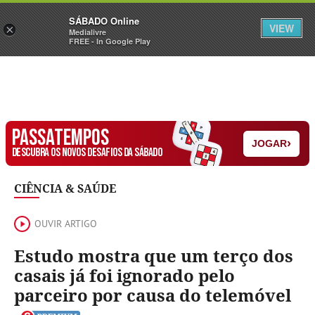
Sábado
SÁBADO Online
Assine
Iniciar Sessão
VIEW
×
Medialivre
FREE - In Google Play
PASSATEMPOS
›
JOGAR
DESCUBRA OS NOVOS DESAFIOS DA SÁBADO
CIÊNCIA & SAÚDE
OUVIR ARTIGO
Estudo mostra que um terço dos
casais já foi ignorado pelo
parceiro por causa do telemóvel