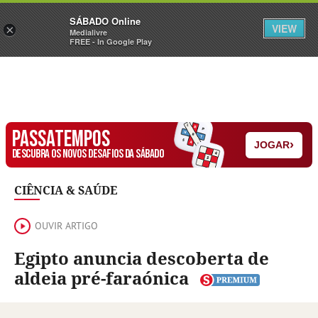
Sábado
SÁBADO Online
Assine
Iniciar Sessão
VIEW
×
Medialivre
FREE - In Google Play
PASSATEMPOS
›
JOGAR
DESCUBRA OS NOVOS DESAFIOS DA SÁBADO
CIÊNCIA & SAÚDE
OUVIR ARTIGO
Egipto anuncia descoberta de
aldeia pré-faraónica