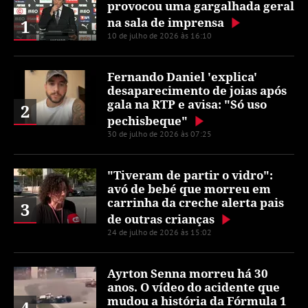
provocou uma gargalhada geral
na sala de imprensa
1
10 de julho de 2026 às 16:10
Fernando Daniel 'explica'
desaparecimento de joias após
gala na RTP e avisa: "Só uso
2
pechisbeque"
30 de julho de 2026 às 07:25
"Tiveram de partir o vidro":
avó de bebé que morreu em
carrinha da creche alerta pais
3
de outras crianças
24 de julho de 2026 às 15:02
Ayrton Senna morreu há 30
anos. O vídeo do acidente que
mudou a história da Fórmula 1
4