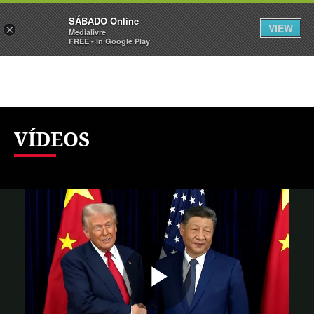
Sábado
SÁBADO Online
Assine
Iniciar Sessão
VIEW
×
Medialivre
FREE - In Google Play
VÍDEOS
Reproduzi