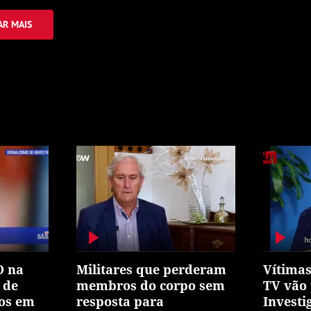
R MAIS
O na
Militares que perderam
Vítimas
 de
membros do corpo sem
TV vão 
dos em
resposta para
Invest