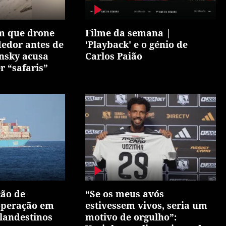
 que drone
Filme da semana |
edor antes de
'Playback' e o génio de
ensky acusa
Carlos Paião
r “safaris”
ão de
“Se os meus avós
 operação em
estivessem vivos, seria um
clandestinos
motivo de orgulho”: