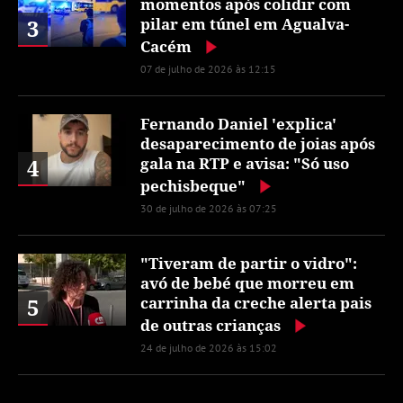
momentos após colidir com
3
pilar em túnel em Agualva-
Cacém
07 de julho de 2026 às 12:15
Fernando Daniel 'explica'
desaparecimento de joias após
4
gala na RTP e avisa: "Só uso
pechisbeque"
30 de julho de 2026 às 07:25
"Tiveram de partir o vidro":
avó de bebé que morreu em
5
carrinha da creche alerta pais
de outras crianças
24 de julho de 2026 às 15:02