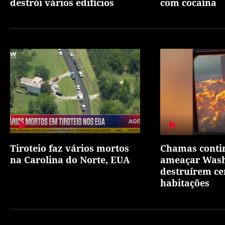
destrói vários edifícios
com cocaína
Tiroteio faz vários mortos
Chamas conti
na Carolina do Norte, EUA
ameaçar Wash
destruírem ce
habitações