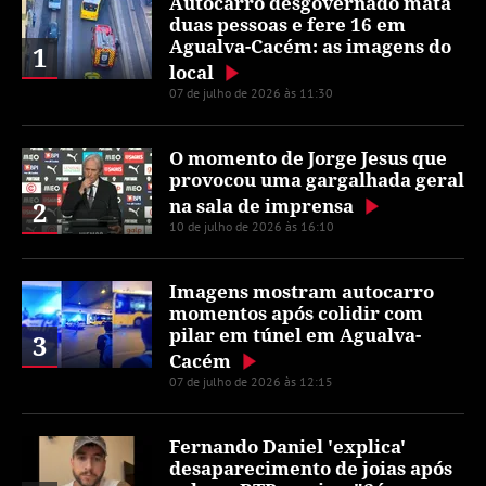
Autocarro desgovernado mata
duas pessoas e fere 16 em
Agualva-Cacém: as imagens do
1
local
07 de julho de 2026 às 11:30
O momento de Jorge Jesus que
provocou uma gargalhada geral
na sala de imprensa
2
10 de julho de 2026 às 16:10
Imagens mostram autocarro
momentos após colidir com
pilar em túnel em Agualva-
3
Cacém
07 de julho de 2026 às 12:15
Fernando Daniel 'explica'
desaparecimento de joias após