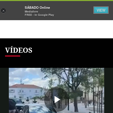
Sábado
SÁBADO Online
Assine
Iniciar Sessão
VIEW
×
Medialivre
FREE - In Google Play
VÍDEOS
Reproduzi