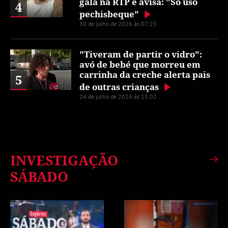
gala na RTP e avisa: "Só uso
4
pechisbeque"
30 de julho de 2026 às 07:25
"Tiveram de partir o vidro":
avó de bebé que morreu em
carrinha da creche alerta pais
5
de outras crianças
24 de julho de 2026 às 15:02
INVESTIGAÇÃO
SÁBADO