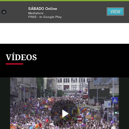
Sábado
SÁBADO Online
Assine
Iniciar Sessão
VIEW
×
Medialivre
FREE - In Google Play
VÍDEOS
Reproduzi