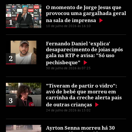
O momento de Jorge Jesus que
provocou uma gargalhada geral
na sala de imprensa
1
10 de julho de 2026 às 16:10
Fernando Daniel 'explica'
desaparecimento de joias após
gala na RTP e avisa: "Só uso
2
pechisbeque"
30 de julho de 2026 às 07:25
"Tiveram de partir o vidro":
avó de bebé que morreu em
carrinha da creche alerta pais
3
de outras crianças
24 de julho de 2026 às 15:02
Ayrton Senna morreu há 30