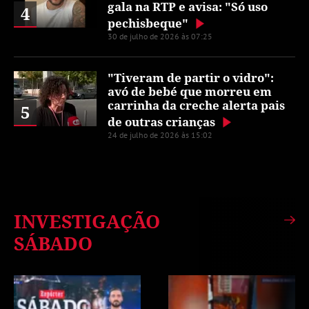
gala na RTP e avisa: "Só uso
4
pechisbeque"
30 de julho de 2026 às 07:25
"Tiveram de partir o vidro":
avó de bebé que morreu em
carrinha da creche alerta pais
5
de outras crianças
24 de julho de 2026 às 15:02
INVESTIGAÇÃO
SÁBADO