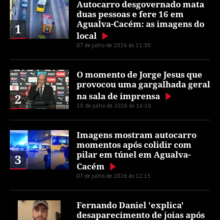
Autocarro desgovernado mata
duas pessoas e fere 16 em
Agualva-Cacém: as imagens do
1
local
07 de julho de 2026 às 11:30
O momento de Jorge Jesus que
provocou uma gargalhada geral
na sala de imprensa
2
10 de julho de 2026 às 16:10
Imagens mostram autocarro
momentos após colidir com
pilar em túnel em Agualva-
3
Cacém
07 de julho de 2026 às 12:15
Fernando Daniel 'explica'
desaparecimento de joias após