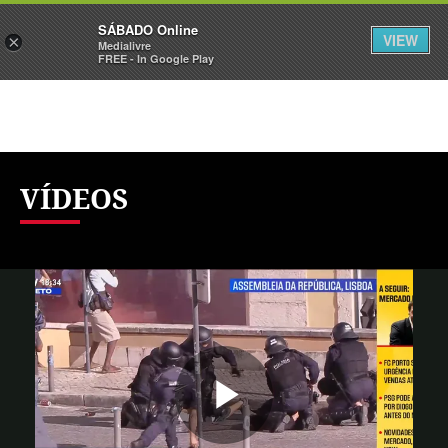
Sábado
SÁBADO Online
Assine
Iniciar Sessão
VIEW
×
Medialivre
FREE - In Google Play
VÍDEOS
Reproduzi