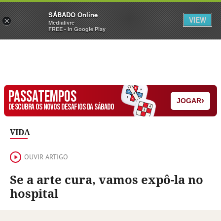
Sábado
SÁBADO Online
Assine
Iniciar Sessão
VIEW
×
Medialivre
FREE - In Google Play
PASSATEMPOS
›
JOGAR
DESCUBRA OS NOVOS DESAFIOS DA SÁBADO
VIDA
OUVIR ARTIGO
Se a arte cura, vamos expô-la no
hospital