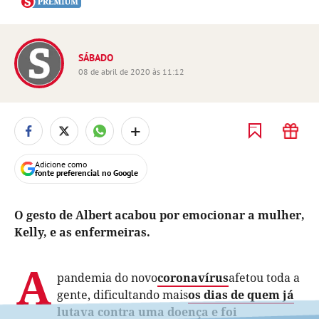
SÁBADO
08 de abril de 2020 às 11:12
+
Adicione como
fonte preferencial no Google
O gesto de Albert acabou por emocionar a mulher,
Kelly, e as enfermeiras.
A
pandemia do novo
coronavírus
afetou toda a
gente, dificultando mais
os dias de quem já
lutava contra uma doença e foi