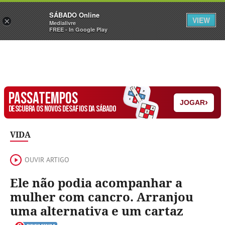
Sábado
SÁBADO Online
Assine
Iniciar Sessão
VIEW
×
Medialivre
FREE - In Google Play
PASSATEMPOS
›
JOGAR
DESCUBRA OS NOVOS DESAFIOS DA SÁBADO
VIDA
OUVIR ARTIGO
Ele não podia acompanhar a
mulher com cancro. Arranjou
uma alternativa e um cartaz