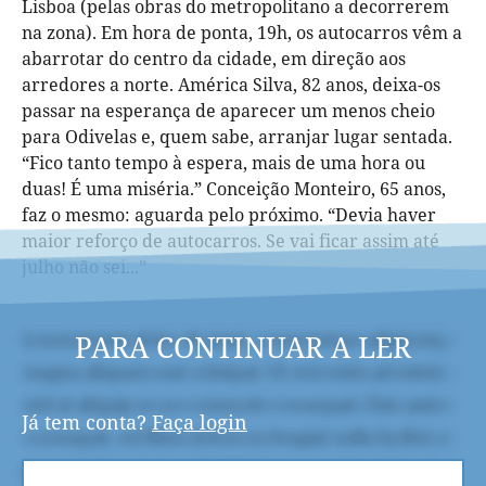
Lisboa (pelas obras do metropolitano a decorrerem
na zona). Em hora de ponta, 19h, os autocarros vêm a
abarrotar do centro da cidade, em direção aos
arredores a norte. América Silva, 82 anos, deixa-os
passar na esperança de aparecer um menos cheio
para Odivelas e, quem sabe, arranjar lugar sentada.
“Fico tanto tempo à espera, mais de uma hora ou
duas! É uma miséria.” Conceição Monteiro, 65 anos,
faz o mesmo: aguarda pelo próximo. “Devia haver
maior reforço de autocarros. Se vai ficar assim até
julho não sei...”
PARA CONTINUAR A LER
Já tem conta?
Faça login