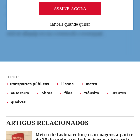
ASSINE AGORA
Cancele quando quiser
TÓPICOS
transportes públicos
Lisboa
metro
autocarro
obras
filas
trânsito
utentes
queixas
ARTIGOS RELACIONADOS
Metro de Lisboa reforça carruagens a partir
de 20 de junho nas linhas Verde e Amarela