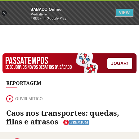
Sábado
SÁBADO Online
Assine
Iniciar Sessão
VIEW
×
Medialivre
FREE - In Google Play
PASSATEMPOS
›
JOGAR
DESCUBRA OS NOVOS DESAFIOS DA SÁBADO
REPORTAGEM
OUVIR ARTIGO
Caos nos transportes: quedas,
filas e atrasos