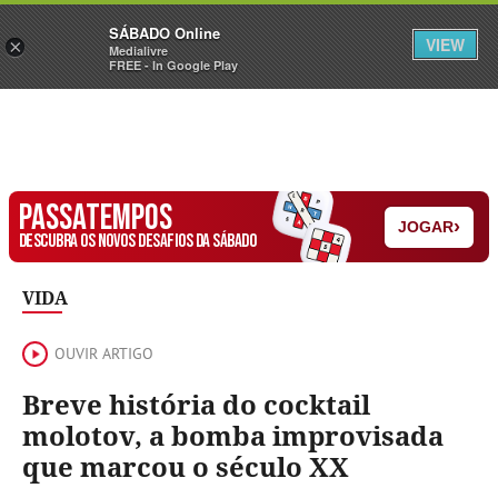
Sábado
SÁBADO Online
Assine
Iniciar Sessão
VIEW
×
Medialivre
FREE - In Google Play
PASSATEMPOS
›
JOGAR
DESCUBRA OS NOVOS DESAFIOS DA SÁBADO
VIDA
OUVIR ARTIGO
Breve história do cocktail
molotov, a bomba improvisada
que marcou o século XX