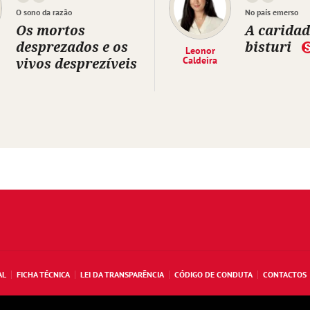
O sono da razão
No país emerso
Os mortos
A caridad
desprezados e os
bisturi
Leonor
vivos desprezíveis
Caldeira
AL
FICHA TÉCNICA
LEI DA TRANSPARÊNCIA
CÓDIGO DE CONDUTA
CONTACTOS