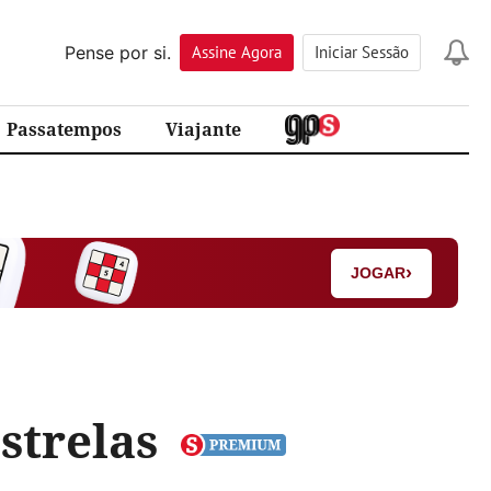
Pense por si.
Assine
Agora
Iniciar Sessão
Passatempos
Viajante
›
JOGAR
strelas