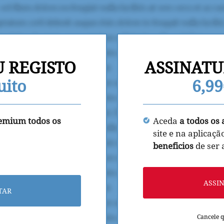
U REGISTO
ASSINATU
uito
6,9
remium todos os
Aceda
a todos os 
site e na aplicaçã
beneficios
de ser
ASSI
TAR
Cancele 