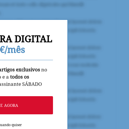
RA DIGITAL
9€/mês
artigos exclusivos
no
o e a
todos os
 assinante SÁBADO
NE AGORA
quando quiser