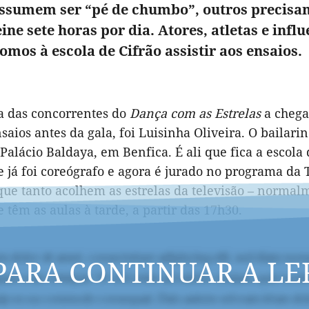
ssumem ser “pé de chumbo”, outros precisam 
ine sete horas por dia. Atores, atletas e in
omos à escola de Cifrão assistir aos ensaios.
a das concorrentes do
Dança com as Estrelas
a chega
saios antes da gala, foi Luisinha Oliveira. O bailar
Palácio Baldaya, em Benfica. É ali que fica a escol
e já foi coreógrafo e agora é jurado no programa da
que tanto acolhem as estrelas da televisão – norma
 têm as aulas à tarde, a partir das 17h30.
PARA CONTINUAR A LE