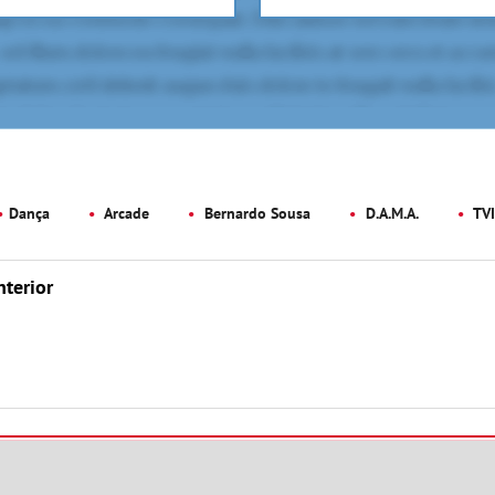
Dança
Arcade
Bernardo Sousa
D.A.M.A.
TVI
nterior