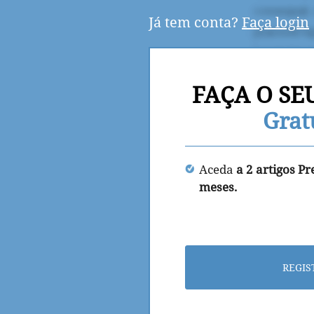
Já tem conta?
Faça login
FAÇA O SE
Grat
Aceda
a 2 artigos P
meses.
REGIS