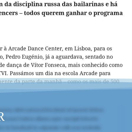
da disciplina russa das bailarinas e há
fluencers – todos querem ganhar o programa
r à Arcade Dance Center, em Lisboa, para os
ino, Pedro Eugénio, já a aguardava, sentado no
a de dança de Vítor Fonseca, mais conhecido como
 TVI. Passámos um dia na escola Arcade para
lmente da parte da manhã – como os mais de 500
R