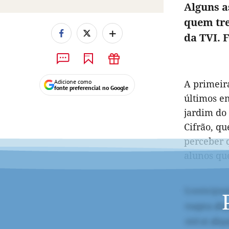
Alguns a
quem tre
+
da TVI. F
Adicione como
A primeir
fonte preferencial no Google
últimos en
jardim do 
Cifrão, qu
perceber 
alunos que