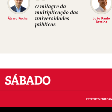
O milagre da
multiplicação das
universidades
Álvaro Rocha
João Paulo
Batalha
públicas
Sábado
ESTATUTO EDITORI