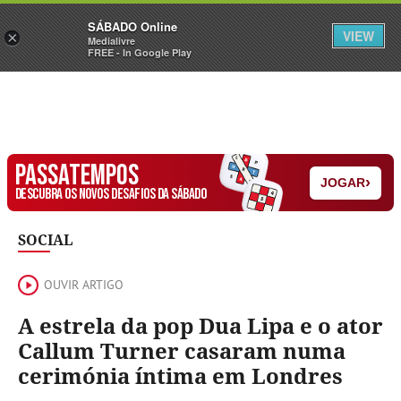
Sábado
SÁBADO Online
Assine
Iniciar Sessão
VIEW
×
Medialivre
FREE - In Google Play
PASSATEMPOS
›
JOGAR
DESCUBRA OS NOVOS DESAFIOS DA SÁBADO
SOCIAL
OUVIR ARTIGO
A estrela da pop Dua Lipa e o ator
Callum Turner casaram numa
cerimónia íntima em Londres