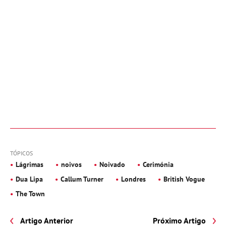
TÓPICOS
Lágrimas
noivos
Noivado
Cerimónia
Dua Lipa
Callum Turner
Londres
British Vogue
The Town
Artigo Anterior
Próximo Artigo