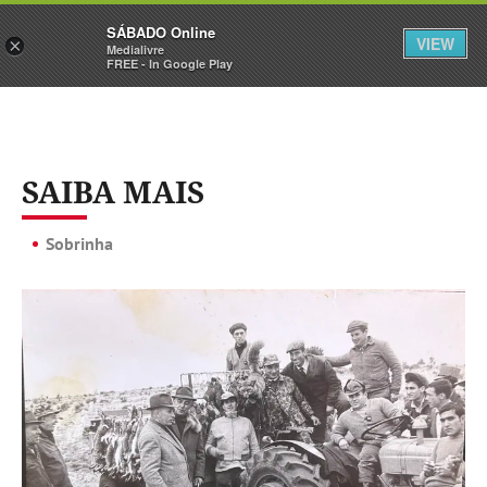
Sábado
SÁBADO Online
Assine
Iniciar Sessão
VIEW
×
Medialivre
FREE - In Google Play
SAIBA MAIS
Sobrinha