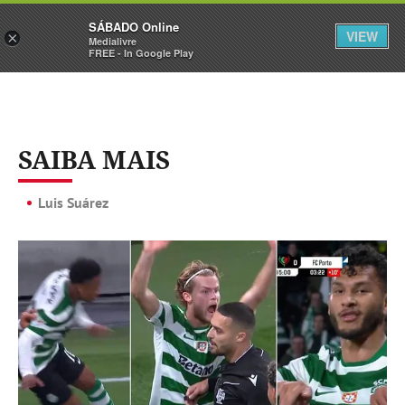
Sábado
SÁBADO Online
Assine
Iniciar Sessão
VIEW
×
Medialivre
FREE - In Google Play
SAIBA MAIS
Luis Suárez