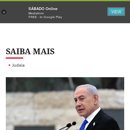
Sábado
SÁBADO Online
Assine
Iniciar Sessão
VIEW
×
Medialivre
FREE - In Google Play
SAIBA MAIS
Judeia