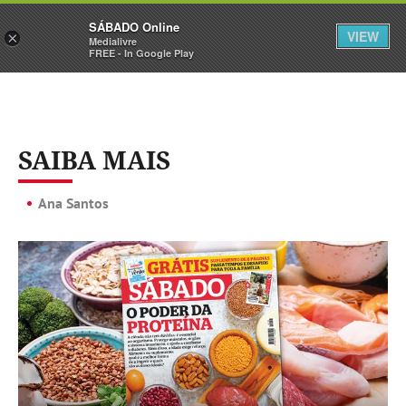
Sábado
SÁBADO Online
Assine
Iniciar Sessão
VIEW
×
Medialivre
FREE - In Google Play
SAIBA MAIS
Ana Santos