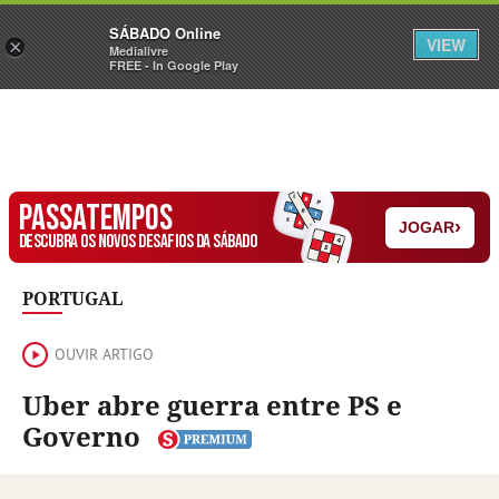
Sábado
SÁBADO Online
Assine
Iniciar Sessão
VIEW
×
Medialivre
FREE - In Google Play
PASSATEMPOS
›
JOGAR
DESCUBRA OS NOVOS DESAFIOS DA SÁBADO
PORTUGAL
OUVIR ARTIGO
Uber abre guerra entre PS e
Governo