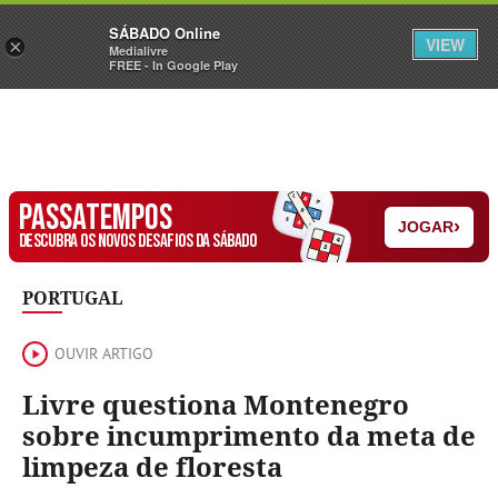
Sábado
SÁBADO Online
Assine
Iniciar Sessão
VIEW
×
Medialivre
FREE - In Google Play
PASSATEMPOS
›
JOGAR
DESCUBRA OS NOVOS DESAFIOS DA SÁBADO
PORTUGAL
OUVIR ARTIGO
Livre questiona Montenegro
sobre incumprimento da meta de
limpeza de floresta