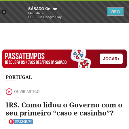
Sábado
SÁBADO Online
Assine
Iniciar Sessão
VIEW
×
Medialivre
FREE - In Google Play
PASSATEMPOS
›
JOGAR
DESCUBRA OS NOVOS DESAFIOS DA SÁBADO
PORTUGAL
OUVIR ARTIGO
IRS. Como lidou o Governo com o
seu primeiro “caso e casinho”?