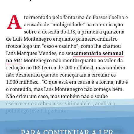
A
tormentado pelo fantasma de Passos Coelho e
acusado de "ambiguidade" na comunicação
sobre a descida do IRS, a primeira quinzena
de Luís Montenegro enquanto primeiro-ministro
trouxe logo um "caso e casinho", como lhe chamou
Luís Marques Mendes, no seu
comentário semanal
na
SIC
. Montenegro não mentiu quanto ao valor da
redução no IRS (cerca de 200 milhões), mas também
não desmentiu quando começaram a circular os
1.500 milhões... "O que está em causa é a forma, não é
o conteúdo, mas Luís Montenegro não começa bem.
Não criou um caso, mas também não o soube
esclarecer e acabou a ser vítima dele", analisa o
politólogo José Filipe Pinto.
PARA CONTINUAR A LER