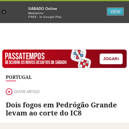
Sábado
SÁBADO Online
Assine
Iniciar Sessão
VIEW
×
Medialivre
FREE - In Google Play
PASSATEMPOS
›
JOGAR
DESCUBRA OS NOVOS DESAFIOS DA SÁBADO
PORTUGAL
OUVIR ARTIGO
Dois fogos em Pedrógão Grande
levam ao corte do IC8