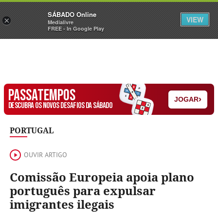
Sábado
SÁBADO Online
Assine
Iniciar Sessão
VIEW
×
Medialivre
FREE - In Google Play
PASSATEMPOS
›
JOGAR
DESCUBRA OS NOVOS DESAFIOS DA SÁBADO
PORTUGAL
OUVIR ARTIGO
Comissão Europeia apoia plano
português para expulsar
imigrantes ilegais