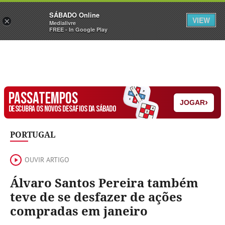
Sábado
SÁBADO Online
Assine
Iniciar Sessão
VIEW
×
Medialivre
FREE - In Google Play
PASSATEMPOS
›
JOGAR
DESCUBRA OS NOVOS DESAFIOS DA SÁBADO
PORTUGAL
OUVIR ARTIGO
Álvaro Santos Pereira também
teve de se desfazer de ações
compradas em janeiro