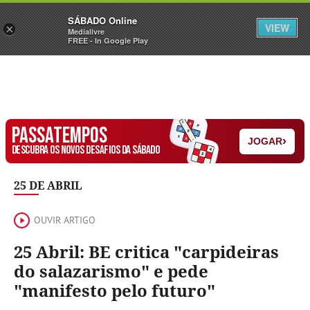
Sábado
SÁBADO Online
Assine
Iniciar Sessão
VIEW
×
Medialivre
FREE - In Google Play
PASSATEMPOS
›
JOGAR
DESCUBRA OS NOVOS DESAFIOS DA SÁBADO
25 DE ABRIL
OUVIR ARTIGO
25 Abril: BE critica "carpideiras
do salazarismo" e pede
"manifesto pelo futuro"